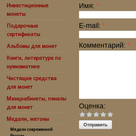
Инвестиционные
Имя:
*
монеты
Подарочные
E-mail:
*
сертификаты
Комментарий:
*
Альбомы для монет
Книги, литература по
нумизматике
Чистящие средства
для монет
Мюнцкабинеты, пеналы
Оценка:
для монет
Медали, жетоны
Медали современной
России