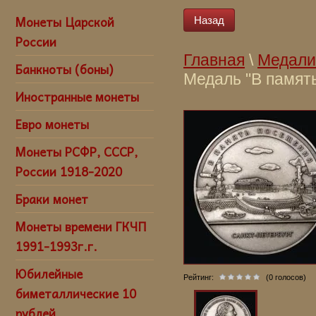
Монеты Царской
Назад
России
Главная
\
Медали
Банкноты (боны)
Медаль "В памят
Иностранные монеты
Медаль "В памят
Евро монеты
Монеты РСФР, СССР,
России 1918-2020
Браки монет
Монеты времени ГКЧП
1991-1993г.г.
Юбилейные
Рейтинг:
(0 голосов)
биметаллические 10
рублей