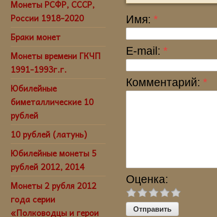
Монеты РСФР, СССР,
России 1918-2020
Имя:
*
Браки монет
E-mail:
*
Монеты времени ГКЧП
1991-1993г.г.
Комментарий:
*
Юбилейные
биметаллические 10
рублей
10 рублей (латунь)
Юбилейные монеты 5
рублей 2012, 2014
Оценка:
Монеты 2 рубля 2012
года серии
«Полководцы и герои