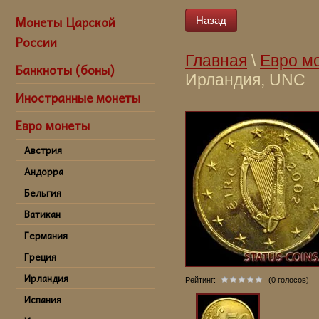
Монеты Царской
Назад
России
Главная
\
Евро м
Банкноты (боны)
Ирландия, UNC
Иностранные монеты
купить монету 5
Евро монеты
Австрия
Андорра
Бельгия
Ватикан
Германия
Греция
Ирландия
Рейтинг:
(0 голосов)
Испания