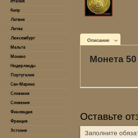
Италия
Кипр
Латвия
Литва
Люксембург
Описание
Мальта
Монако
Монета 50
Нидерланды
Португалия
Сан-Марино
Словакия
Словения
Финляндия
Оставьте от
Франция
Эстония
Заполните обяза