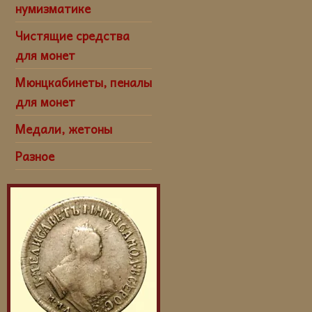
нумизматике
Чистящие средства
для монет
Мюнцкабинеты, пеналы
для монет
Медали, жетоны
Разное