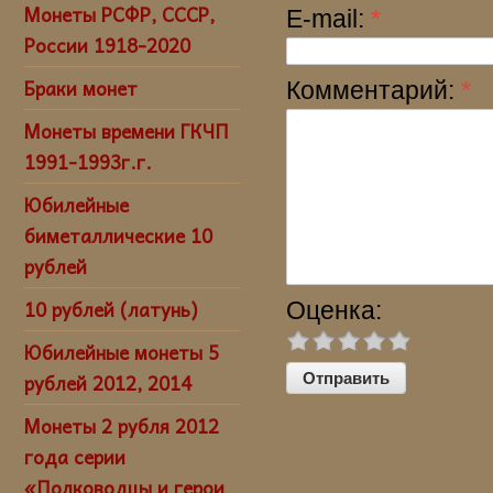
Монеты РСФР, СССР,
E-mail:
*
России 1918-2020
Браки монет
Комментарий:
*
Монеты времени ГКЧП
1991-1993г.г.
Юбилейные
биметаллические 10
рублей
10 рублей (латунь)
Оценка:
Юбилейные монеты 5
рублей 2012, 2014
Монеты 2 рубля 2012
года серии
«Полководцы и герои