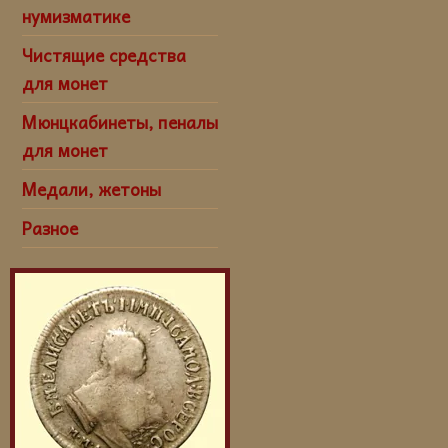
нумизматике
Чистящие средства
для монет
Мюнцкабинеты, пеналы
для монет
Медали, жетоны
Разное