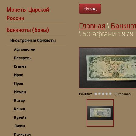
Монеты Царской
Назад
России
Главная
\
Банкно
Банкноты (боны)
\ 50 афгани 1979
Иностранные банкноты
Банкнота 50 афг
афгани 1979 год
Афганистан
купить банкноты
Беларусь
банкноты Афгани
Египет
1979 god Afganist
Ирак
Afganistan,kupit'
Иран
Afganistana v Sa
Йемен
Sankt-Peterburge
Рейтинг:
(0 голосов)
Катар
Кения
Кувейт
Ливан
Пакистан