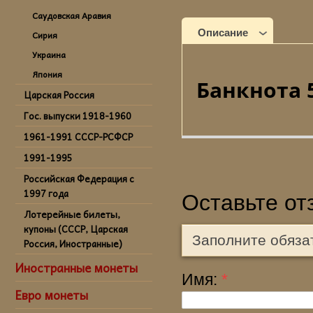
Саудовская Аравия
Описание
Сирия
Украина
Япония
Банкнота 5
Царская Россия
Гос. выпуски 1918-1960
1961-1991 СССР-РСФСР
1991-1995
Российская Федерация с
1997 года
Оставьте от
Лотерейные билеты,
купоны (СССР, Царская
Заполните обяза
Россия, Иностранные)
Иностранные монеты
Имя:
*
Евро монеты