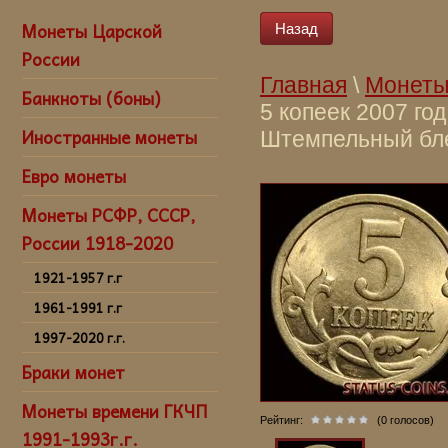
Монеты Царской
Назад
России
Главная
\
Монеты
Банкноты (боны)
5 копеек 2007 го
Иностранные монеты
Штемпельный бл
kupit' 5 kopeek 
Евро монеты
kopeek 2007 SP 
SP Sovremennaya 
Монеты РСФР, СССР,
sovremennye 5 ko
России 1918-2020
Rossii,sovremenn
1921-1957 г.г
Rossii v Sankt-P
Peterburge spb,s
1961-1991 г.г
SPb, купить 5 к
1997-2020 г.г.
монету 5 копеек
Браки монет
копеек 2007 СП 
России,купить с
Монеты времени ГКЧП
Рейтинг:
(0 голосов)
современной Ро
1991-1993г.г.