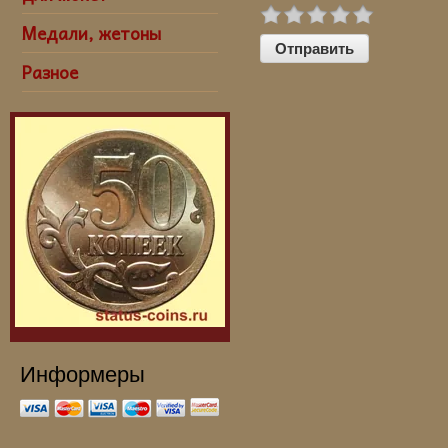
Медали, жетоны
Разное
Информеры