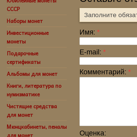
Юбилейные монеты
СССР
Заполните обяза
Наборы монет
Имя:
*
Инвестиционные
монеты
E-mail:
*
Подарочные
сертификаты
Комментарий:
*
Альбомы для монет
Книги, литература по
нумизматике
Чистящие средства
для монет
Мюнцкабинеты, пеналы
Оценка:
для монет