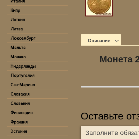
Италия
Кипр
Латвия
Литва
Люксембург
Описание
Мальта
Монако
Монета 2
Нидерланды
Португалия
Сан-Марино
Словакия
Словения
Финляндия
Оставьте от
Франция
Эстония
Заполните обяза