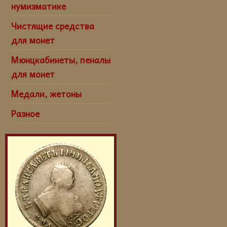
нумизматике
Чистящие средства
для монет
Мюнцкабинеты, пеналы
для монет
Медали, жетоны
Разное