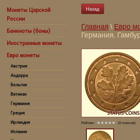
Монеты Царской
Назад
России
Главная
\
Евро м
Банкноты (боны)
Германия, Гамбур
Иностранные монеты
2 евро цента 200
god Germaniya G
Евро монеты
Австрия
Андорра
Бельгия
Ватикан
Германия
Греция
Ирландия
Рейтинг:
(0 голосов)
Испания