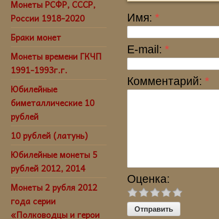
Монеты РСФР, СССР,
России 1918-2020
Имя:
*
Браки монет
E-mail:
*
Монеты времени ГКЧП
1991-1993г.г.
Комментарий:
*
Юбилейные
биметаллические 10
рублей
10 рублей (латунь)
Юбилейные монеты 5
рублей 2012, 2014
Оценка:
Монеты 2 рубля 2012
года серии
«Полководцы и герои