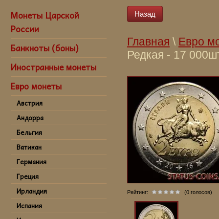
Монеты Царской
Назад
России
Главная
\
Евро м
Банкноты (боны)
Редкая - 17 000ш
Иностранные монеты
купить монету 2 
Греция,купить 2 
Евро монеты
Греции ,совреме
Греции в Санкт-
Австрия
спб,kupit' monet
Андорра
god Greciya, kupi
Бельгия
Grecii,sovremenny
Ватикан
Sankt-Peterburge
Германия
Греция
Ирландия
Рейтинг:
(0 голосов)
Испания