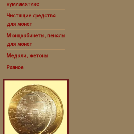
нумизматике
Чистящие средства
для монет
Мюнцкабинеты, пеналы
для монет
Медали, жетоны
Разное