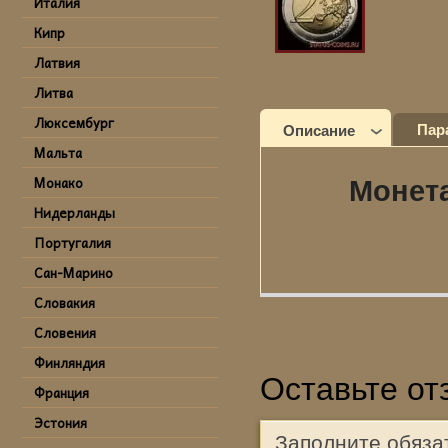
Италия
Кипр
Латвия
Литва
Люксембург
Пар
Описание
Мальта
Монако
Монета
Нидерланды
Португалия
Сан-Марино
Словакия
Словения
Финляндия
Оставьте от
Франция
Эстония
Заполните обяза