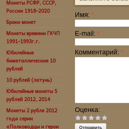
Монеты РСФР, СССР,
России 1918-2020
Имя:
*
Браки монет
Монеты времени ГКЧП
E-mail:
*
1991-1993г.г.
Юбилейные
Комментарий:
*
биметаллические 10
рублей
10 рублей (латунь)
Юбилейные монеты 5
рублей 2012, 2014
Оценка:
Монеты 2 рубля 2012
года серии
«Полководцы и герои