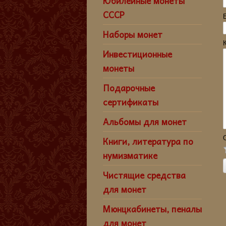
Юбилейные монеты
СССР
Наборы монет
Инвестиционные
монеты
Подарочные
сертификаты
Альбомы для монет
Книги, литература по
нумизматике
Чистящие средства
для монет
Мюнцкабинеты, пеналы
для монет