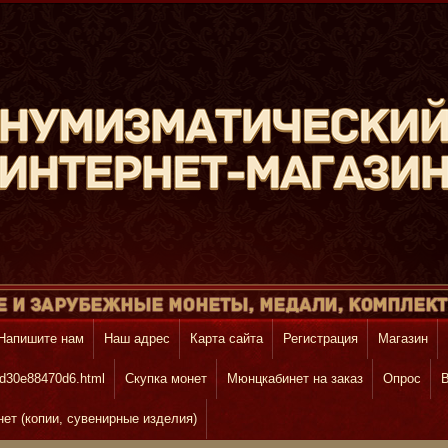
Напишите нам
Наш адрес
Карта сайта
Регистрация
Магазин
d30e88470d6.html
Скупка монет
Mюнцкабинет на заказ
Опрос
В
т (копии, сувенирные изделия)