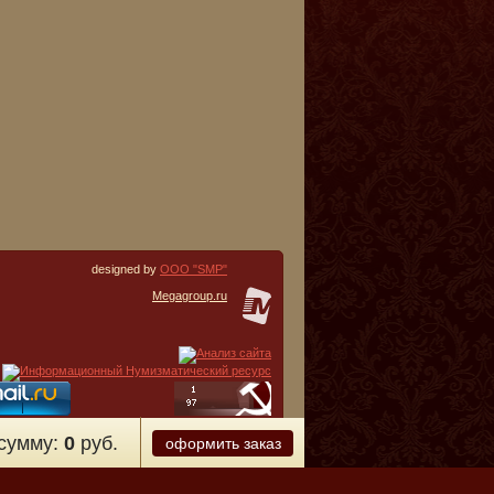
designed by
ООО "SMP"
Megagroup.ru
сумму:
0
руб.
оформить заказ