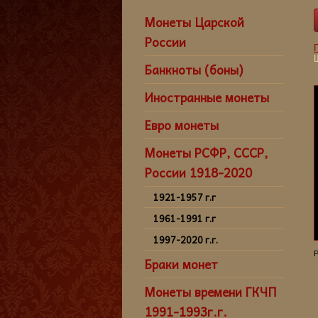
Монеты Царской
России
Банкноты (боны)
Иностранные монеты
Евро монеты
Монеты РСФР, СССР,
России 1918-2020
1921-1957 г.г
1961-1991 г.г
1997-2020 г.г.
Р
Браки монет
Монеты времени ГКЧП
1991-1993г.г.