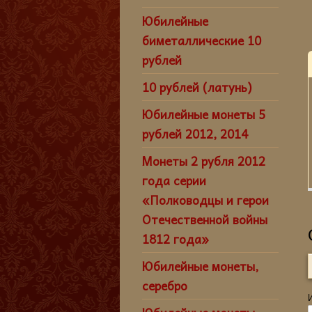
Юбилейные
биметаллические 10
рублей
10 рублей (латунь)
Юбилейные монеты 5
рублей 2012, 2014
Монеты 2 рубля 2012
года серии
«Полководцы и герои
Отечественной войны
1812 года»
Юбилейные монеты,
серебро