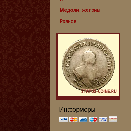
Медали, жетоны
Разное
Информеры