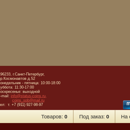
196233, г.Санкт-Петербург,
пр.Космонавтов д.52
понедельник - пятница: 10:00-18:00
суббота: 11:30-17:00
воскресенье: выходной
e-mail:
info@status-coins.ru,
coins_spb@mail.ru
ел: т. +7 (911) 927-98-97
Товаров:
0
Под заказ:
0
На 