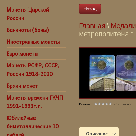
Монеты Царской
Назад
России
Главная
\
Медали
Банкноты (боны)
метрополитена "П
Иностранные монеты
купить жетон в 
"Петроградская",
Евро монеты
Монеты РСФР, СССР,
России 1918-2020
Браки монет
Монеты времени ГКЧП
1991-1993г.г.
Рейтинг:
(0 голосов)
Юбилейные
биметаллические 10
рублей
Описание