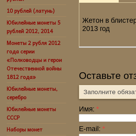
10 рублей (латунь)
Жетон в блистер
Юбилейные монеты 5
2013 год
рублей 2012, 2014
Монеты 2 рубля 2012
года серии
«Полководцы и герои
Отечественной войны
Оставьте от
1812 года»
Юбилейные монеты,
Заполните обяза
серебро
Юбилейные монеты
Имя:
*
СССР
E-mail:
*
Наборы монет