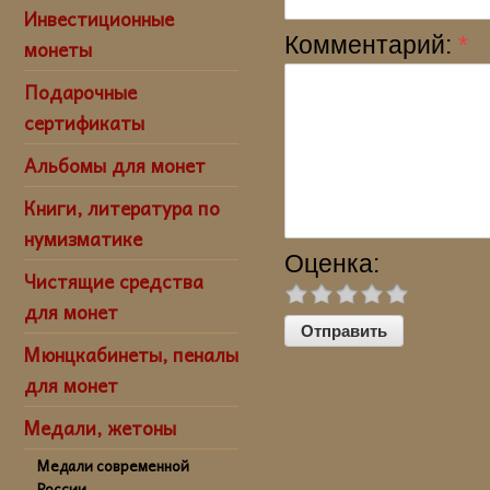
Инвестиционные
Комментарий:
*
монеты
Подарочные
сертификаты
Альбомы для монет
Книги, литература по
нумизматике
Оценка:
Чистящие средства
для монет
Мюнцкабинеты, пеналы
для монет
Медали, жетоны
Медали современной
России