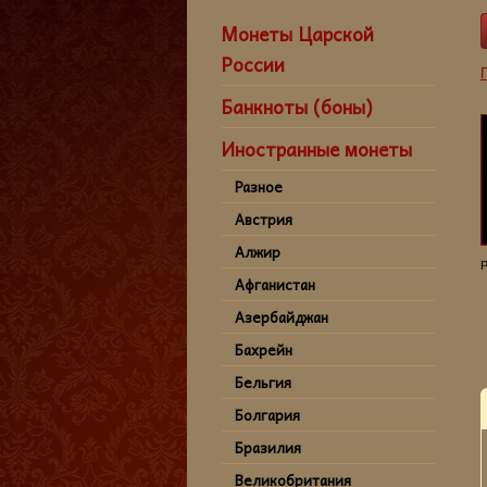
Монеты Царской
России
Банкноты (боны)
Иностранные монеты
Разное
Австрия
Алжир
Р
Афганистан
Азербайджан
Бахрейн
Бельгия
Болгария
Бразилия
Великобритания