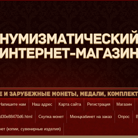
Напишите нам
Наш адрес
Карта сайта
Регистрация
Магазин
d30e88470d6.html
Скупка монет
Mюнцкабинет на заказ
Опрос
В
т (копии, сувенирные изделия)