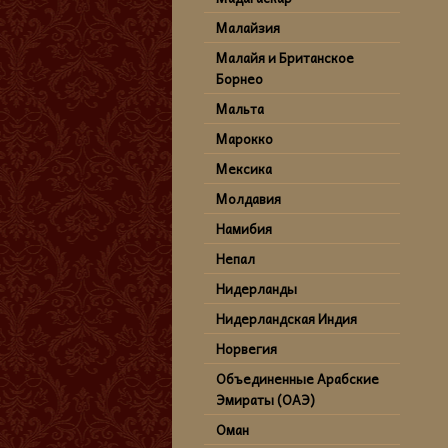
Малайзия
Малайя и Британское
Борнео
Мальта
Марокко
Мексика
Молдавия
Намибия
Непал
Нидерланды
Нидерландская Индия
Норвегия
Объединенные Арабские
Эмираты (ОАЭ)
Оман