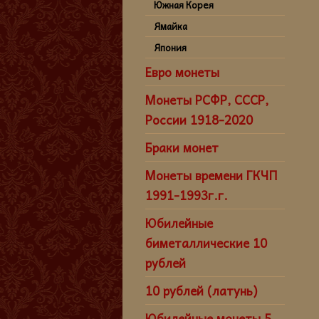
Южная Корея
Ямайка
Япония
Евро монеты
Монеты РСФР, СССР,
России 1918-2020
Браки монет
Монеты времени ГКЧП
1991-1993г.г.
Юбилейные
биметаллические 10
рублей
10 рублей (латунь)
Юбилейные монеты 5