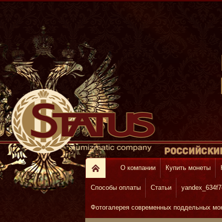
О компании
Купить монеты
Способы оплаты
Статьи
yandex_634f7
Фотогалерея современных поддельных моне